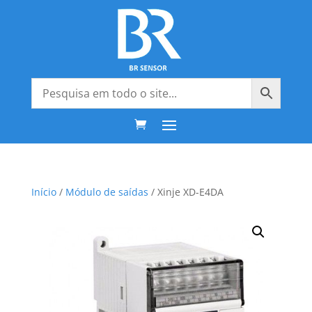
Início
/
Módulo de saídas
/ Xinje XD-E4DA