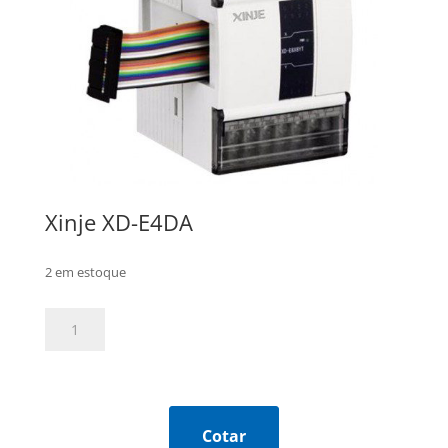
Xinje XD-E4DA
2 em estoque
Xinje
XD-
E4DA
quantidade
Cotar