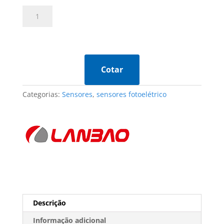
Sensor
Fotoelétrico
PSR-
PM3DPBR
-
LANBAO
Cotar
quantidade
Categorias:
Sensores
,
sensores fotoelétrico
Descrição
Informação adicional