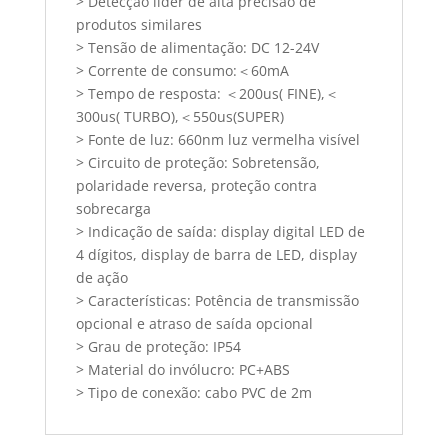
> Detecção líder de alta precisão de
produtos similares
> Tensão de alimentação: DC 12-24V
> Corrente de consumo:＜60mA
> Tempo de resposta: ＜200us( FINE),＜
300us(
TURBO),＜550us(SUPER)
> Fonte de luz: 660nm luz vermelha visível
> Circuito de proteção: Sobretensão,
polaridade reversa, proteção contra
sobrecarga
> Indicação de saída: display digital LED de
4 dígitos, display de barra de LED, display
de ação
> Características: Potência de transmissão
opcional e atraso de saída opcional
> Grau de proteção: IP54
> Material do invólucro: PC+ABS
> Tipo de conexão: cabo PVC de 2m