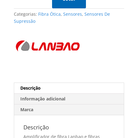
-
LANBAO
Categorias:
Fibra Ótica
,
Sensores
,
Sensores De
quantidade
Supressão
Descrição
Informação adicional
Marca
Descrição
Amplificador de fibra Lanbao e fibras