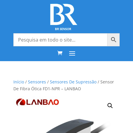
Início
/
Sensores
/
Sensores De Supressão
/ Sensor
De Fibra Ótica FD1-NPR – LANBAO