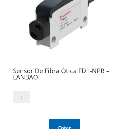
Sensor De Fibra Ótica FD1-NPR –
LANBAO
Sensor
De
Fibra
Ótica
FD1-
NPR
Cotar