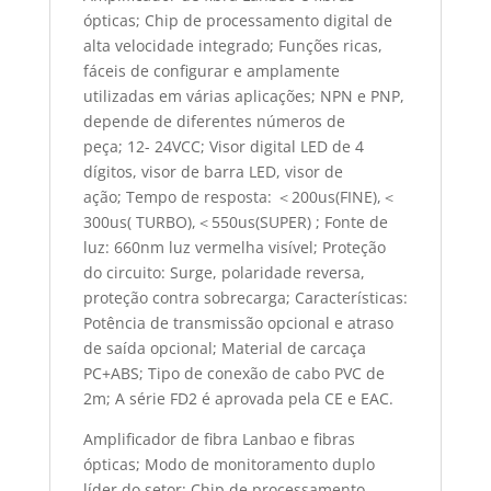
ópticas; Chip de processamento digital de
alta velocidade integrado; Funções ricas,
fáceis de configurar e amplamente
utilizadas em várias aplicações; NPN e PNP,
depende de diferentes números de
peça; 12- 24VCC; Visor digital LED de 4
dígitos, visor de barra LED, visor de
ação; Tempo de resposta: ＜200us(FINE),＜
300us(
TURBO),＜550us(SUPER)
; Fonte de
luz: 660nm luz vermelha visível; Proteção
do circuito: Surge, polaridade reversa,
proteção contra sobrecarga; Características:
Potência de transmissão opcional e atraso
de saída opcional; Material de carcaça
PC+ABS; Tipo de conexão de cabo PVC de
2m; A série FD2 é aprovada pela CE e EAC.
Amplificador de fibra Lanbao e fibras
ópticas; Modo de monitoramento duplo
líder do setor; Chip de processamento